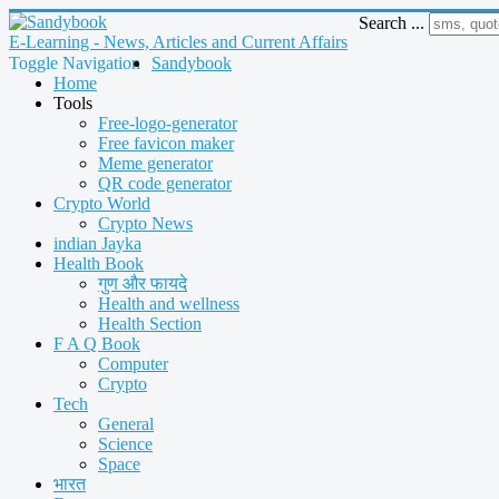
Search ...
E-Learning - News, Articles and Current Affairs
Toggle Navigation
Sandybook
Home
Tools
Free-logo-generator
Free favicon maker
Meme generator
QR code generator
Crypto World
Crypto News
indian Jayka
Health Book
गुण और फायदे
Health and wellness
Health Section
F A Q Book
Computer
Crypto
Tech
General
Science
Space
भारत