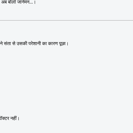
ए) अब बोलो जानेमन...।
सने संता से उसकी परेशानी का कारण पूछा।
डॉक्टर नहीं।