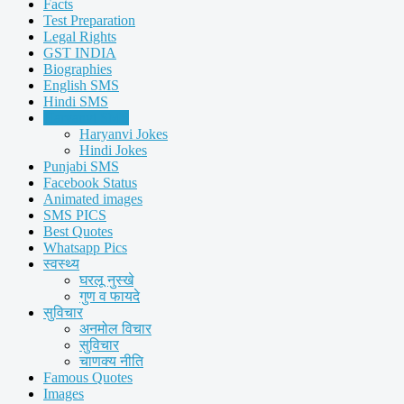
Facts
Test Preparation
Legal Rights
GST INDIA
Biographies
English SMS
Hindi SMS
Haryanvi SMS
Haryanvi Jokes
Hindi Jokes
Punjabi SMS
Facebook Status
Animated images
SMS PICS
Best Quotes
Whatsapp Pics
स्वस्थ्य
घरलू नुस्खे
गुण व फायदे
सुविचार
अनमोल विचार
सुविचार
चाणक्य नीति
Famous Quotes
Images