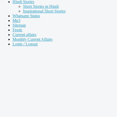
Hindi Stories
Short Stories in Hindi
Inspirational Short Stories
Whatsapp Status
Mp3
Sitemap
Feeds
Current affairs
Monthly Current Affairs
Login / Logout