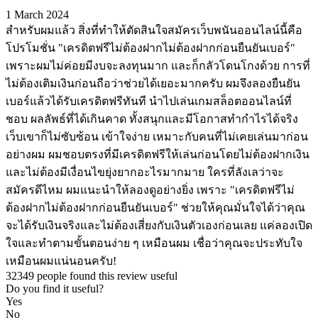
1 March 2024
สำหรับผมแล้ว สิ่งที่ทำให้ตัดสินใจสมัครเว็บพนันออนไลน์นี้คือ
โปรโมชั่น "เครดิตฟรีไม่ต้องฝากไม่ต้องฝากก่อนยืนยันเบอร์"
เพราะผมไม่ค่อยมีงบจะลงทุนมาก และก็กลัวโดนโกงด้วย การที่
ไม่ต้องเติมเงินก่อนถือว่าช่วยได้เยอะมากครับ ผมจึงลองยืนยัน
เบอร์แล้วได้รับเครดิตฟรีทันที นำไปเล่นเกมสล็อตออนไลน์ที่
ชอบ ผลลัพธ์ที่ได้เกินคาด ทั้งสนุกและมีโอกาสทำกำไรได้จริง
เว็บเขาก็ไม่ซับซ้อน เข้าใจง่าย เหมาะกับคนที่ไม่เคยเล่นมาก่อน
อย่างผม ผมชอบตรงที่มีเครดิตฟรีให้เล่นก่อนโดยไม่ต้องฝากเงิน
และไม่ต้องมีเงื่อนไขยุ่งยากอะไรมากมาย ใครที่ลังเลว่าจะ
สมัครดีไหม ผมแนะนำให้ลองดูอย่างยิ่ง เพราะ "เครดิตฟรีไม่
ต้องฝากไม่ต้องฝากก่อนยืนยันเบอร์" ช่วยให้คุณมั่นใจได้ว่าคุณ
จะได้รับเงินจริงและไม่ต้องเสี่ยงกับเงินตัวเองก่อนเลย แค่ลองเปิด
ใจและทำตามขั้นตอนง่าย ๆ เหมือนผม เชื่อว่าคุณจะประทับใจ
เหมือนผมแน่นอนครับ!
32349 people found this review useful
Do you find it useful?
Yes
No