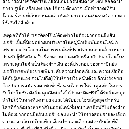
สามารถนำเครดิตฟรีนี้ไปเล่นเกมยอดนิยมต่างๆ เช่น สล็อต บา
คาร่า รูเล็ต หรือแทงบอล ได้ตามต้องการ เมื่อทำยอดเทิร์น
โอเวอร์ตามที่เว็บกำหนดแล้ว ยังสามารถถอนเงินรางวัลออกมา
ใช้จริงได้อีกด้วย
เหตุผลที่ทำให้ “เครดิตฟรีไม่ต้องฝากไม่ต้องฝากก่อนยืนยัน
เบอร์” เป็นที่นิยมอย่างแพร่หลายในหมู่นักเดิมพันออนไลน์ ก็
เพราะว่าเป็นโอกาสในการเริ่มต้นที่ปราศจากความเสี่ยง เหมาะ
สำหรับผู้ที่ยังกังวลใจเรื่องความปลอดภัยหรือกลัวว่าจะโดนโกง
เพราะคุณไม่จำเป็นต้องฝากเงิน องค์ประกอบของการยืนยัน
เบอร์โทรศัพท์ยังช่วยเพิ่มระดับความปลอดภัยและความเชื่อถือ
ให้กับผู้เล่นเอง รวมไปถึงผู้ให้บริการเว็บพนันด้วย อีกทั้งยังช่วย
ป้องกันการสมัครสมาชิกซ้ำซ้อน หรือการใช้ข้อมูลเท็จในการ
รับโปรโมชั่น ดังนั้น คุณจึงมั่นใจได้ว่าเครดิตฟรีที่ได้รับนั้นจะถูก
นำไปใช้ในทางที่เหมาะสมและได้รับประโยชน์สูงสุด สำหรับ
ใครที่กำลังมองหาคาสิโนออนไลน์ที่มอบ “เครดิตฟรีไม่ต้องฝาก
ไม่ต้องฝากก่อนยืนยันเบอร์” ขอแนะนำให้ตรวจสอบรายละเอียด
ของแต่ละเว็บ เปรียบเทียบเงื่อนไข และเลือกสมัครกับเว็บที่มี
ความน่าเชื่อถือ มีรีวิวดี เพื่อเสริมความมั่นใจในทุกการเดิมพัน