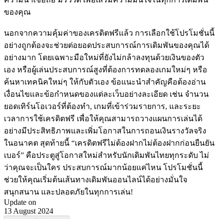
ของคุณ
นอกจากความคุ้มค่าของเครดิตฟรีแล้ว การเลือกใช้โปรโมชั่นนี้
อย่างถูกต้องจะช่วยต่อยอดประสบการณ์การเดิมพันของคุณได้
อย่างมาก โดยเฉพาะมือใหม่ที่ยังไม่กล้าลงทุนด้วยเงินของตัว
เอง หรือผู้เล่นประสบการณ์สูงที่ต้องการทดลองเกมใหม่ๆ หรือ
ค้นหาเทคนิคใหม่ๆ ให้กับตัวเอง ข้อแนะนำสำคัญคือต้องอ่าน
เงื่อนไขและข้อกำหนดของแต่ละเว็บอย่างละเอียด เช่น จำนวน
ยอดเทิร์นโอเวอร์ที่ต้องทำ, เกมที่เข้าร่วมรายการ, และระยะ
เวลาการใช้เครดิตฟรี เพื่อให้คุณสามารถวางแผนการเล่นได้
อย่างมีประสิทธิภาพและเพิ่มโอกาสในการถอนเงินรางวัลจริง
ในอนาคต สุดท้ายนี้ “เครดิตฟรีไม่ต้องฝากไม่ต้องฝากก่อนยืนยัน
เบอร์” คือประตูสู่โอกาสใหม่สำหรับนักเดิมพันไทยทุกระดับ ไม่
ว่าคุณจะเป็นใคร ประสบการณ์มากน้อยแค่ไหน โปรโมชั่นนี้
ช่วยให้คุณเริ่มต้นเส้นทางเดิมพันออนไลน์ได้อย่างมั่นใจ
สนุกสนาน และปลอดภัยในทุกการเล่น!
Update on
13 August 2024