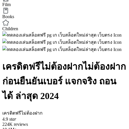
Film
Books
Children
เครดิตฟรีไม่ต้องฝากไม่ต้องฝาก
ก่อนยืนยันเบอร์ แจกจริง ถอน
ได้ ล่าสุด 2024
เครดิตฟรีไม่ต้องฝาก
4.9
star
224K reviews