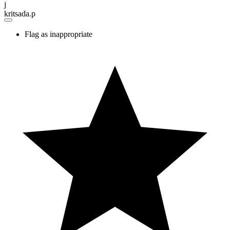
j
kritsada.p
Flag as inappropriate