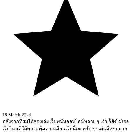
18 March 2024
หลังจากที่ผมได้ลองเล่นเว็บพนันออนไลน์หลาย ๆ เจ้า ก็ยังไม่เจอ
เว็บไหนที่ให้ความคุ้มค่าเหมือนเว็บนี้เลยครับ จุดเด่นที่ชอบมาก