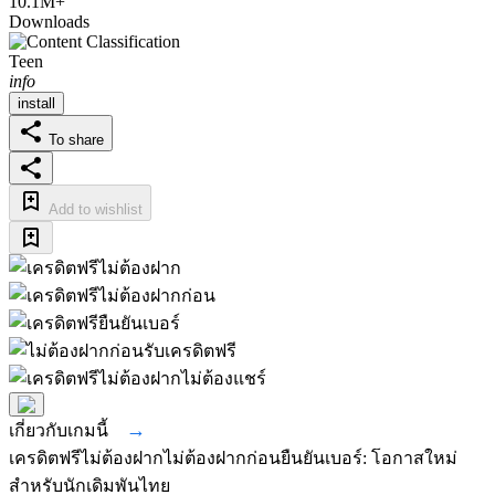
10.1M+
Downloads
Teen
info
install
To share
Add to wishlist
→
เกี่ยวกับเกมนี้
เครดิตฟรีไม่ต้องฝากไม่ต้องฝากก่อนยืนยันเบอร์: โอกาสใหม่
สำหรับนักเดิมพันไทย